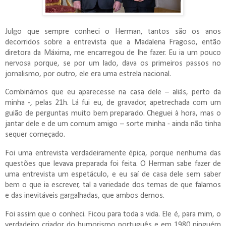
Julgo que sempre conheci o Herman, tantos são os anos
decorridos sobre a entrevista que a Madalena Fragoso, então
diretora da Máxima, me encarregou de lhe fazer. Eu ia um pouco
nervosa porque, se por um lado, dava os primeiros passos no
jornalismo, por outro, ele era uma estrela nacional.
Combinámos que eu aparecesse na casa dele – aliás, perto da
minha -, pelas 21h. Lá fui eu, de gravador, apetrechada com um
guião de perguntas muito bem preparado. Cheguei à hora, mas o
jantar dele e de um comum amigo – sorte minha - ainda não tinha
sequer começado.
Foi uma entrevista verdadeiramente épica, porque nenhuma das
questões que levava preparada foi feita. O Herman sabe fazer de
uma entrevista um espetáculo, e eu saí de casa dele sem saber
bem o que ia escrever, tal a variedade dos temas de que falamos
e das inevitáveis gargalhadas, que ambos demos.
Foi assim que o conheci. Ficou para toda a vida. Ele é, para mim, o
verdadeiro criador do humorismo português e em 1980 ninguém