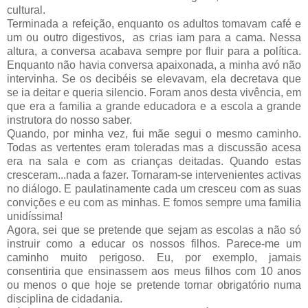
cultural.
Terminada a refeição, enquanto os adultos tomavam café e
um ou outro digestivos, as crias iam para a cama. Nessa
altura, a conversa acabava sempre por fluir para a política.
Enquanto não havia conversa apaixonada, a minha avó não
intervinha. Se os decibéis se elevavam, ela decretava que
se ia deitar e queria silencio. Foram anos desta vivência, em
que era a familia a grande educadora e a escola a grande
instrutora do nosso saber.
Quando, por minha vez, fui mãe segui o mesmo caminho.
Todas as vertentes eram toleradas mas a discussão acesa
era na sala e com as crianças deitadas. Quando estas
cresceram...nada a fazer. Tornaram-se intervenientes activas
no diálogo. E paulatinamente cada um cresceu com as suas
convições e eu com as minhas. E fomos sempre uma familia
unidíssima!
Agora, sei que se pretende que sejam as escolas a não só
instruir como a educar os nossos filhos. Parece-me um
caminho muito perigoso. Eu, por exemplo, jamais
consentiria que ensinassem aos meus filhos com 10 anos
ou menos o que hoje se pretende tornar obrigatório numa
disciplina de cidadania.