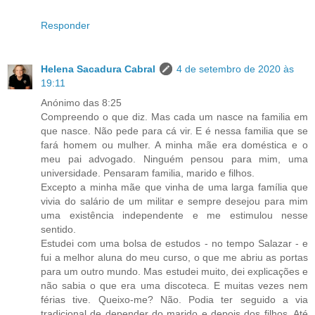
Responder
Helena Sacadura Cabral
4 de setembro de 2020 às
19:11
Anónimo das 8:25
Compreendo o que diz. Mas cada um nasce na familia em
que nasce. Não pede para cá vir. E é nessa familia que se
fará homem ou mulher. A minha mãe era doméstica e o
meu pai advogado. Ninguém pensou para mim, uma
universidade. Pensaram familia, marido e filhos.
Excepto a minha mãe que vinha de uma larga família que
vivia do salário de um militar e sempre desejou para mim
uma existência independente e me estimulou nesse
sentido.
Estudei com uma bolsa de estudos - no tempo Salazar - e
fui a melhor aluna do meu curso, o que me abriu as portas
para um outro mundo. Mas estudei muito, dei explicações e
não sabia o que era uma discoteca. E muitas vezes nem
férias tive. Queixo-me? Não. Podia ter seguido a via
tradicional de depender do marido e depois dos filhos. Até