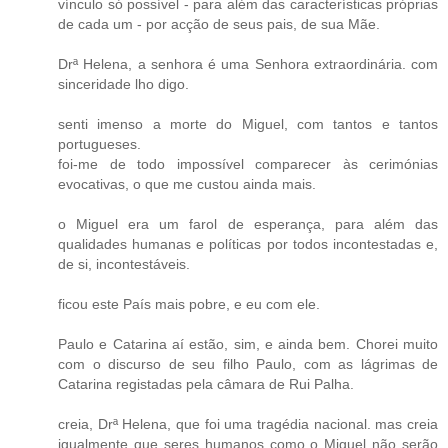
vínculo só possível - para além das características próprias
de cada um - por acção de seus pais, de sua Mãe.
Drª Helena, a senhora é uma Senhora extraordinária. com
sinceridade lho digo.
senti imenso a morte do Miguel, com tantos e tantos
portugueses.
foi-me de todo impossível comparecer às cerimónias
evocativas, o que me custou ainda mais.
o Miguel era um farol de esperança, para além das
qualidades humanas e políticas por todos incontestadas e,
de si, incontestáveis.
ficou este País mais pobre, e eu com ele.
Paulo e Catarina aí estão, sim, e ainda bem. Chorei muito
com o discurso de seu filho Paulo, com as lágrimas de
Catarina registadas pela câmara de Rui Palha.
creia, Drª Helena, que foi uma tragédia nacional. mas creia
igualmente que seres humanos como o Miguel não serão