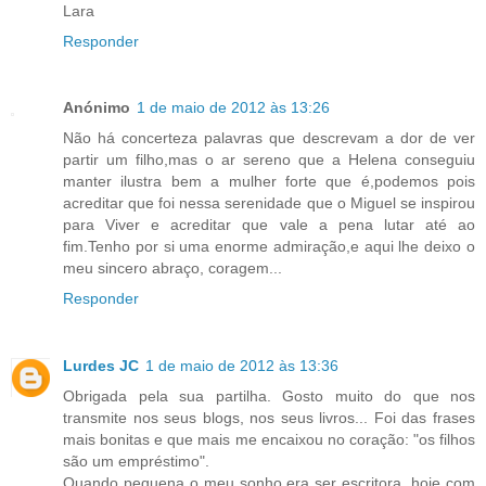
Lara
Responder
Anónimo
1 de maio de 2012 às 13:26
Não há concerteza palavras que descrevam a dor de ver
partir um filho,mas o ar sereno que a Helena conseguiu
manter ilustra bem a mulher forte que é,podemos pois
acreditar que foi nessa serenidade que o Miguel se inspirou
para Viver e acreditar que vale a pena lutar até ao
fim.Tenho por si uma enorme admiração,e aqui lhe deixo o
meu sincero abraço, coragem...
Responder
Lurdes JC
1 de maio de 2012 às 13:36
Obrigada pela sua partilha. Gosto muito do que nos
transmite nos seus blogs, nos seus livros... Foi das frases
mais bonitas e que mais me encaixou no coração: "os filhos
são um empréstimo".
Quando pequena o meu sonho era ser escritora, hoje com