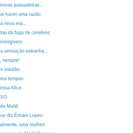
novas passadeiras...
ve haver uma razão
 nova era...
top da fuga de cérebros
bmergíveis
 sensação estranha...
, sempre!
s solidão
ros tempos
ossa Alice
ISO
da Maitê
ue diz Êrnani Lopes
almente, uma mulher!