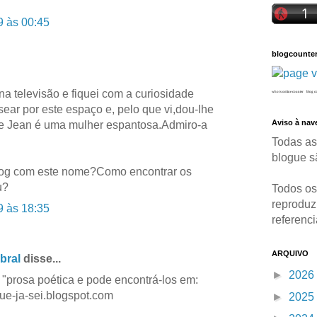
9 às 00:45
blogcounter
na televisão e fiquei com a curiosidade
who is online counter
blog c
sear por este espaço e, pelo que vi,dou-lhe
Aviso à na
e Jean é uma mulher espantosa.Admiro-a
Todas as
blogue s
log com este nome?Como encontrar os
u?
Todos os
reproduz
9 às 18:35
referenci
ARQUIVO
bral
disse...
►
2026
 "prosa poética e pode encontrá-los em:
ue-ja-sei.blogspot.com
►
2025