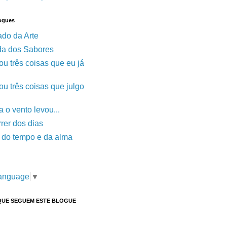
ogues
ado da Arte
a dos Sabores
u três coisas que eu já
u três coisas que julgo
 o vento levou...
rer dos dias
o do tempo e da alma
Language
▼
QUE SEGUEM ESTE BLOGUE