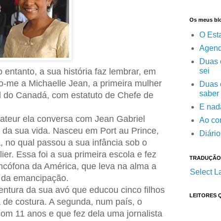
Os meus bl
O Est
Agend
Duas o
sei
 entanto, a sua história faz lembrar, em
o-me a Michaelle Jean, a primeira mulher
Duas o
saber
l do Canadá, com estatuto de Chefe de
E nada
ateur ela conversa com Jean Gabriel
Ao cor
 da sua vida. Nasceu em Port au Prince,
Diári
, no qual passou a sua infância sob o
lier. Essa foi a sua primeira escola e fez
TRADUÇÃO
ancófona da América, que leva na alma a
Select 
e da emancipação.
ventura da sua avó que educou cinco filhos
LEITORES 
de costura. A segunda, num país, o
com 11 anos e que fez dela uma jornalista