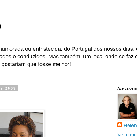
o
, humorada ou entristecida, do Portugal dos nossos dias,
os e conduzidos. Mas também, um local onde se faz o
 gostariam que fosse melhor!
de 2009
Acerca de 
Helen
Ver o me