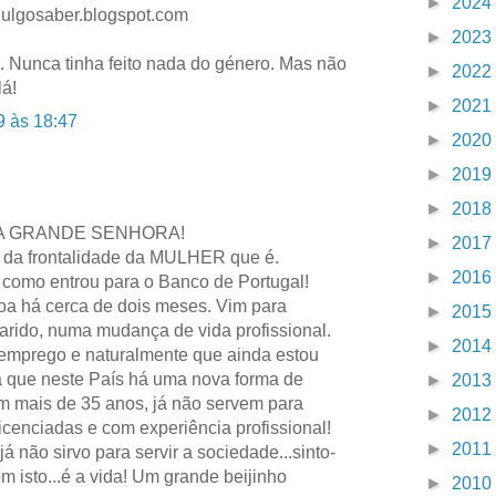
►
2024
ulgosaber.blogspot.com
►
2023
. Nunca tinha feito nada do género. Mas não
►
2022
lá!
►
2021
9 às 18:47
►
2020
►
2019
►
2018
 UMA GRANDE SENHORA!
►
2017
 da frontalidade da MULHER que é.
►
2016
omo entrou para o Banco de Portugal!
boa há cerca de dois meses. Vim para
►
2015
ido, numa mudança de vida profissional.
►
2014
 emprego e naturalmente que ainda estou
 que neste País há uma nova forma de
►
2013
m mais de 35 anos, já não servem para
►
2012
licenciadas e com experiência profissional!
►
2011
já não sirvo para servir a sociedade...sinto-
m isto...é a vida! Um grande beijinho
►
2010