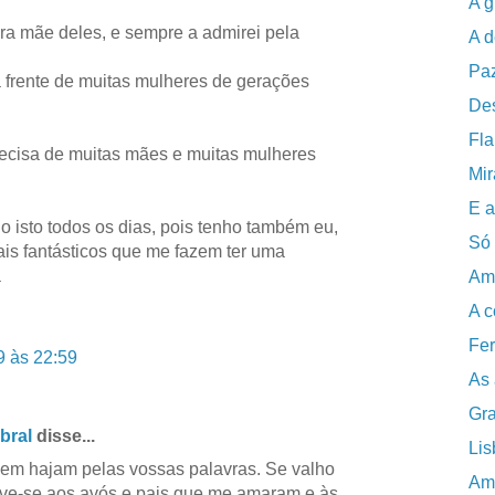
A g
ra mãe deles, e sempre a admirei pela
A 
Pa
 frente de muitas mulheres de gerações
Des
Fla
ecisa de muitas mães e muitas mulheres
Mir
E a
o isto todos os dias, pois tenho também eu,
Só 
is fantásticos que me fazem ter uma
a
Am
A c
Fer
9 às 22:59
As 
Gra
bral
disse...
Lis
em hajam pelas vossas palavras. Se valho
Ama
eve-se aos avós e pais que me amaram e às