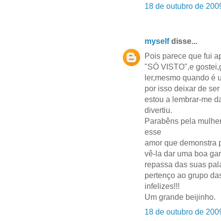
18 de outubro de 200
myself
disse...
Pois parece que fui 
"SÓ VISTO",e gostei,g
ler,mesmo quando é um
por isso deixar de ser
estou a lembrar-me
divertiu.
Parabêns pela mulher,
esse
amor que demonstra p
vê-la dar uma boa ga
repassa das suas pal
pertenço ao grupo da
infelizes!!!
Um grande beijinho.
18 de outubro de 200