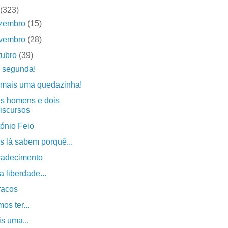
(323)
zembro
(15)
vembro
(28)
tubro
(39)
 segunda!
 mais uma quedazinha!
s homens e dois
iscursos
ónio Feio
s lá sabem porquê...
radecimento
 a liberdade...
racos
os ter...
s uma...