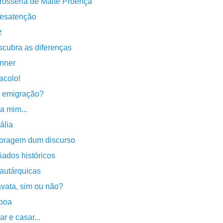
rosseria de Maitê Proença
desatenção
z
cubra as diferenças
nner
acolo!
 emigração?
a mim...
ália
oragem dum discurso
iados históricos
autárquicas
vata, sim ou não?
boa
r e casar...