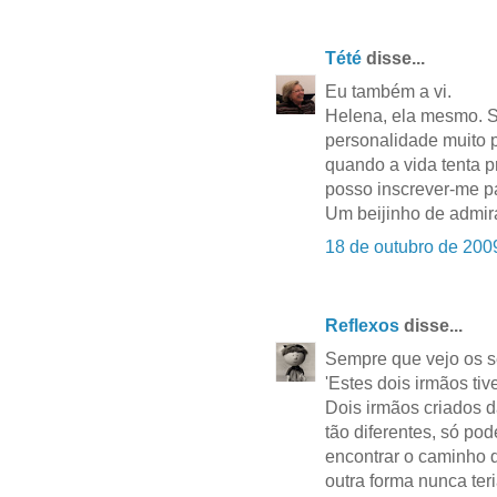
Tété
disse...
Eu também a vi.
Helena, ela mesmo. Se
personalidade muito 
quando a vida tenta p
posso inscrever-me pa
Um beijinho de admi
18 de outubro de 200
Reflexos
disse...
Sempre que vejo os se
'Estes dois irmãos ti
Dois irmãos criados 
tão diferentes, só po
encontrar o caminho 
outra forma nunca ter