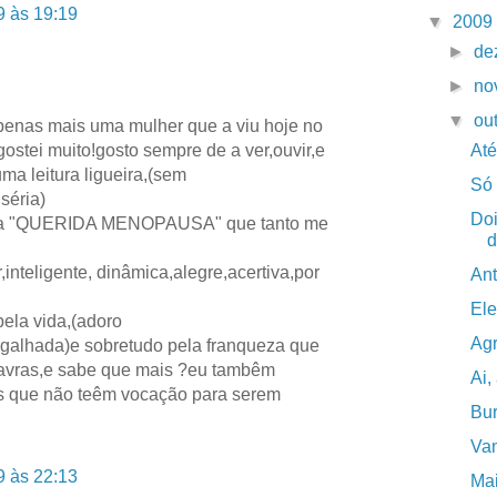
9 às 19:19
▼
2009
►
de
►
no
▼
ou
apenas mais uma mulher que a viu hoje no
Até
ostei muito!gosto sempre de a ver,ouvir,e
a leitura ligueira,(sem
Só
 séria)
Doi
 da "QUERIDA MENOPAUSA" que tanto me
d
inteligente, dinâmica,alegre,acertiva,por
Ant
Ele
ela vida,(adoro
Ag
rgalhada)e sobretudo pela franqueza que
avras,e sabe que mais ?eu tambêm
Ai,
s que não teêm vocação para serem
Bu
Vam
9 às 22:13
Mai