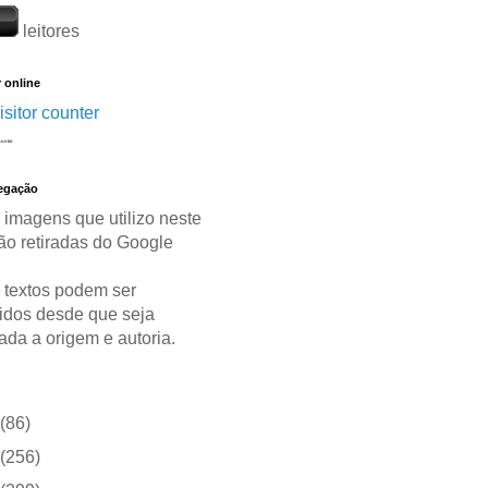
leitores
 online
ounter
vegação
 imagens que utilizo neste
ão retiradas do Google
 textos podem ser
idos desde que seja
ada a origem e autoria.
(86)
(256)