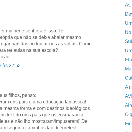
As 
De
Uma
r mulher e senhora é isso. Ter
No 
própria que não se deixa abalar mesmo
Su
regar partidas ou trocar-nos as voltas. Como
ra ter aulas na sua escola?
Uma
ração
Ela
9 às 22:53
Mai
Out
A n
us filhos, penso:
AV
veram uns pais e uma educação fantástica!
Ain
da mesma forma e com destinos ideológicos
O q
dem ter tido ums pais que os ensinaram a
deles e não lho mostraram/impuseram!' De
Fin
iam seguido caminhos tão difernetes!