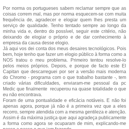
Por norma os portugueses sabem reclamar sempre que as
coisas correm mal, mas por norma esquecem-se com muita
frequência de, agradecer e elogiar quem lhes presta um
serviço de qualidade. Tenho tentado sempre ao longo da
minha vida e, dentro do possível, seguir este critério, não
deixando de elogiar o próprio e de dar conhecimento à
empresa da causa desse elogio.
Já aqui vos dei conta dos meus desaires tecnológicos. Pois
bem, hoje tenho que fazer um elogio público à forma como a
NOS tratou o meu problema. Primeiro tentou resolve-lo
pelos meios próprios. Depois, e porque de facto este El
Capitan que descarreguei por ser a versão mais moderna
do Chromo - programa com o que trabalho bastante -, tem
criado várias dificuldades, enviaram-me pessoal da pc
Medic que finalmente recuperou na quase totalidade o que
eu não encontrava.
Foram de uma pontualidade e eficácia notáveis. E não foi
apenas agora, porque já não é a primeira vez que a eles
recorro, sempre atendida com a mesma gentileza e atenção.
Assim é da máxima justiça que aqui agradeça publicamente
a forma como agora se ocuparam de mim, explicando-me