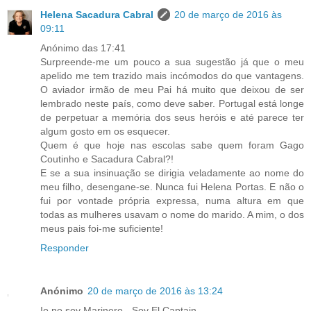
Helena Sacadura Cabral
20 de março de 2016 às
09:11
Anónimo das 17:41
Surpreende-me um pouco a sua sugestão já que o meu
apelido me tem trazido mais incómodos do que vantagens.
O aviador irmão de meu Pai há muito que deixou de ser
lembrado neste país, como deve saber. Portugal está longe
de perpetuar a memória dos seus heróis e até parece ter
algum gosto em os esquecer.
Quem é que hoje nas escolas sabe quem foram Gago
Coutinho e Sacadura Cabral?!
E se a sua insinuação se dirigia veladamente ao nome do
meu filho, desengane-se. Nunca fui Helena Portas. E não o
fui por vontade própria expressa, numa altura em que
todas as mulheres usavam o nome do marido. A mim, o dos
meus pais foi-me suficiente!
Responder
Anónimo
20 de março de 2016 às 13:24
Io no soy Marinero - Soy El Captain